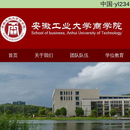
中国·yl234
首页
关于我们
团队队伍
学位教育