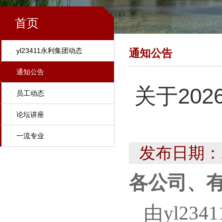
首页
yl23411永利集团动态
通知公告
通知公告
关于20
员工动态
论坛讲座
一流专业
发布日期：20
各公司、
由yl234