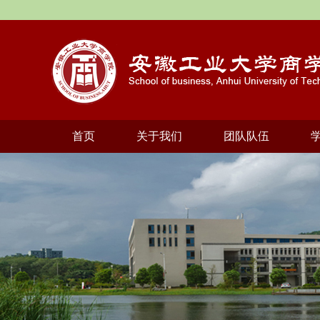
首页
关于我们
团队队伍