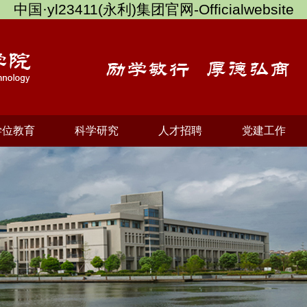
中国·yl23411(永利)集团官网-Officialwebsite
学位教育
科学研究
人才招聘
党建工作