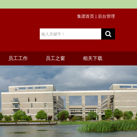
集团首页
|
后台管理
员工工作
员工之窗
相关下载