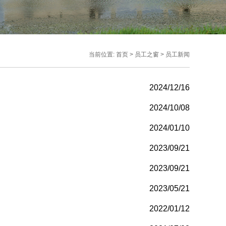
当前位置:
首页
>
员工之窗
>
员工新闻
2024/12/16
2024/10/08
2024/01/10
2023/09/21
2023/09/21
2023/05/21
2022/01/12