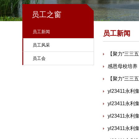
员工之窗
员工新闻
员工新闻
员工风采
【聚力“三三五”
员工会
感恩母校培养，难
【聚力“三三
yl23411
yl23411
yl23411永
yl23411