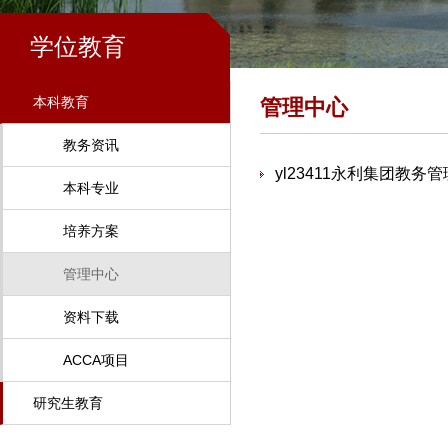
学位教育
本科教育
管理中心
教务资讯
yl23411永利集团教务
本科专业
培养方案
管理中心
资料下载
ACCA项目
研究生教育