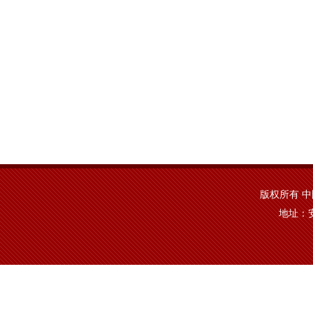
版权所有 中国·y
地址：