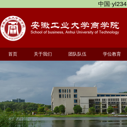
中国·yl234
首页
关于我们
团队队伍
学位教育