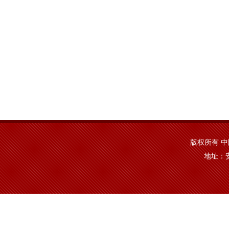
版权所有 中国·y
地址：