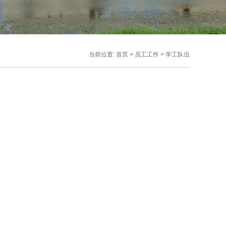
当前位置:
首页
>
员工工作
>
学工队伍