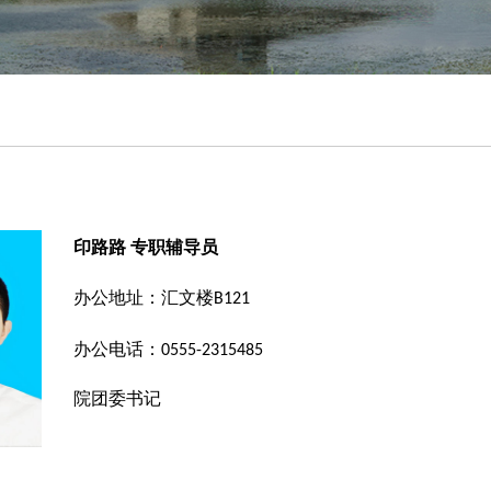
印路路
专职辅导员
办公地址：汇文楼
B121
办公电话：
0555-2315485
院团委书记