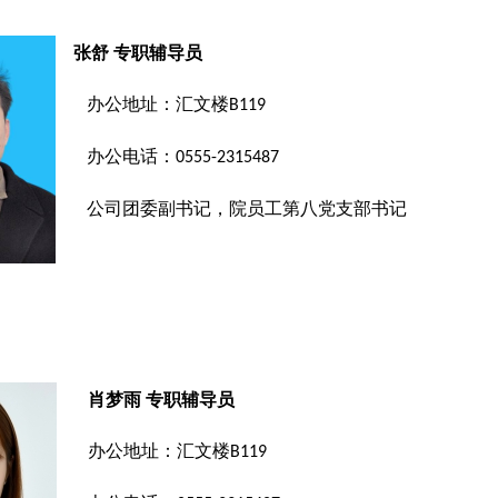
张舒
专职辅导员
办公地址：汇文楼
B119
办公电话：
0555-2315487
公司团委副书记，院员工第八党支部书记
肖梦雨
专职辅导员
办公地址：汇文楼
B119