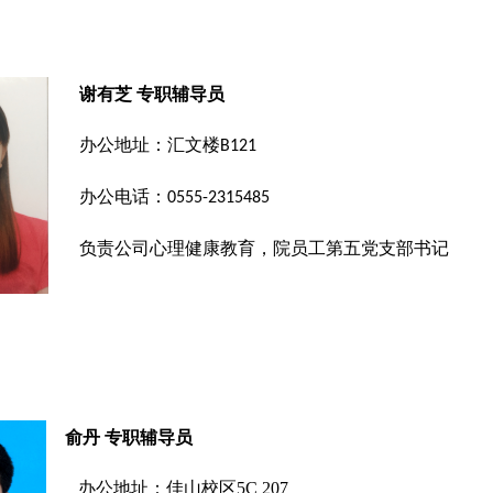
谢有芝
专职辅导员
办公地址：汇文楼
B121
办公电话：
0555-2315485
负责公司心理健康教育，院员工第五党支部书记
俞丹
专职辅导员
办公地址：佳山校区5C 207