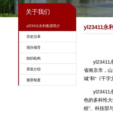
关于我们
yl23411永利集团简介
yl23411
历史沿革
现任领导
组织机构
yl23
系室介绍
省南京市，山
城”和“《千字
规章制度
yl23
色的多科性大
校”、科技部